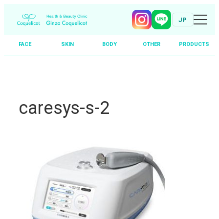
JP
FACE
SKIN
BODY
OTHER
PRODUCTS
Skip
to
content
caresys-s-2