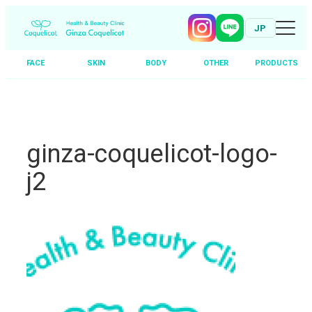
JP
FACE
SKIN
BODY
OTHER
PRODUCTS
Skip
to
content
ginza-coquelicot-logo-
j2