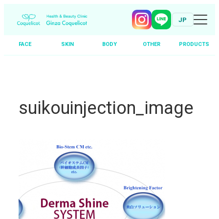
JP
FACE
SKIN
BODY
OTHER
PRODUCTS
Skip
to
content
suikouinjection_image