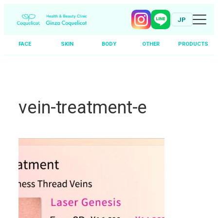
JP
FACE
SKIN
BODY
OTHER
PRODUCTS
Skip
to
content
vein-treatment-e