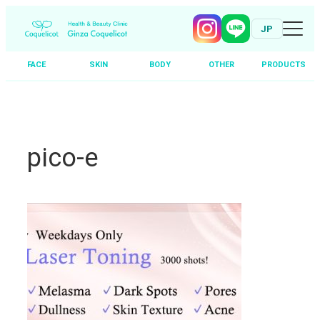
JP
FACE
SKIN
BODY
OTHER
PRODUCTS
Skip
to
content
pico-e