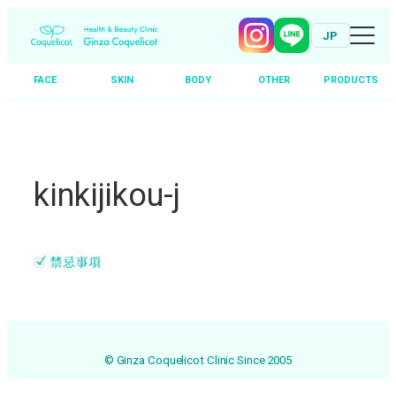
JP
FACE
SKIN
BODY
OTHER
PRODUCTS
Skip
to
content
kinkijikou-j
© Ginza Coquelicot Clinic Since 2005