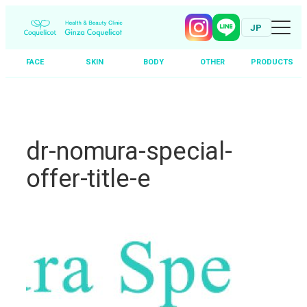
JP
FACE
SKIN
BODY
OTHER
PRODUCTS
Skip
to
content
dr-nomura-special-
offer-title-e