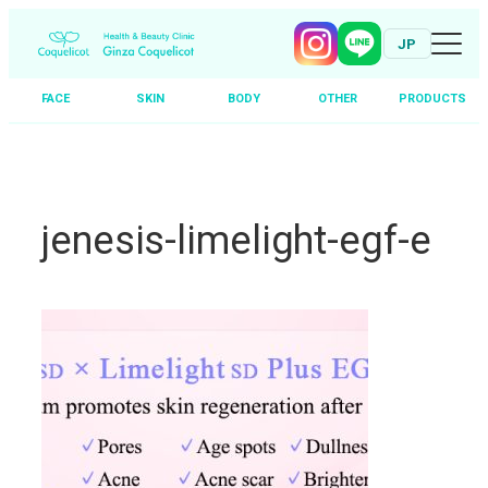
JP
FACE
SKIN
BODY
OTHER
PRODUCTS
Skip
to
content
jenesis-limelight-egf-e