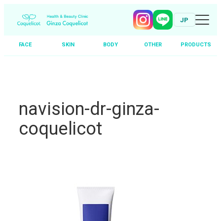
JP
FACE
SKIN
BODY
OTHER
PRODUCTS
Skip
to
content
navision-dr-ginza-
coquelicot