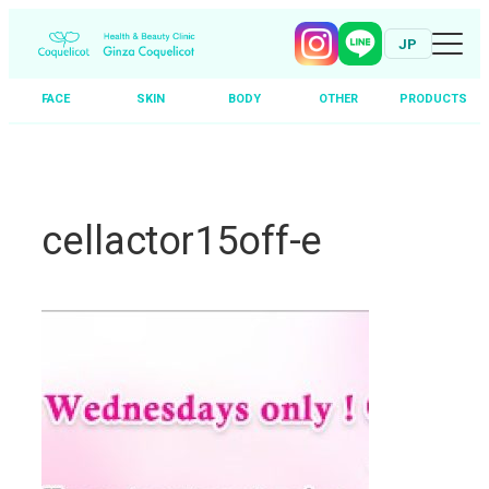
JP
FACE
SKIN
BODY
OTHER
PRODUCTS
Skip
to
content
cellactor15off-e