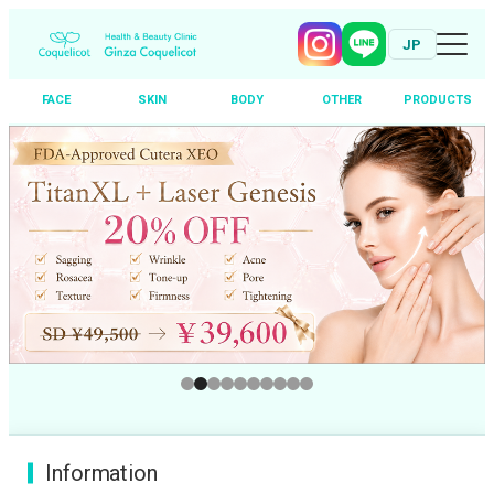
JP
FACE
SKIN
BODY
OTHER
PRODUCTS
Skip
to
content
Information