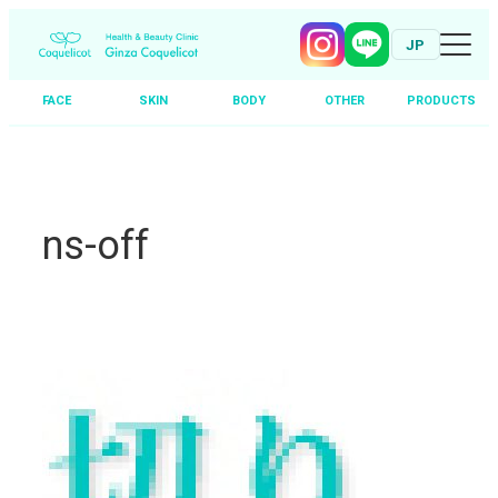
JP
FACE
SKIN
BODY
OTHER
PRODUCTS
Skip
to
content
ns-off