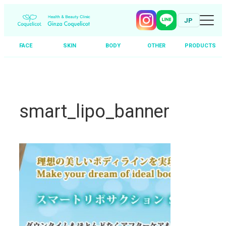
JP
FACE
SKIN
BODY
OTHER
PRODUCTS
Skip
to
content
smart_lipo_banner