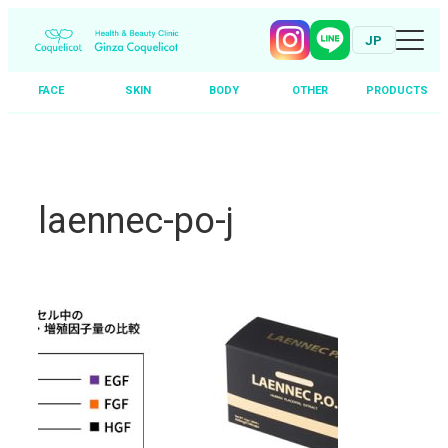
JP
FACE
SKIN
BODY
OTHER
PRODUCTS
Skip
to
content
laennec-po-j