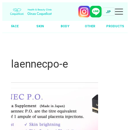
JP
FACE
SKIN
BODY
OTHER
PRODUCTS
Skip
to
content
laennecpo-e