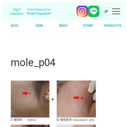
JP
FACE
SKIN
BODY
OTHER
PRODUCTS
Skip
to
content
mole_p04