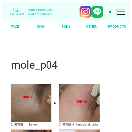
JP
FACE
SKIN
BODY
OTHER
PRODUCTS
Skip
to
content
mole_p04