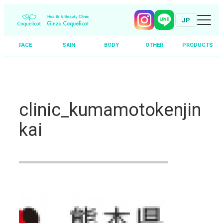
JP
FACE
SKIN
BODY
OTHER
PRODUCTS
Skip
to
content
clinic_kumamotokenjin
kai