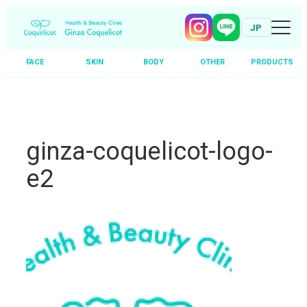
JP
FACE
SKIN
BODY
OTHER
PRODUCTS
Skip
to
content
ginza-coquelicot-logo-
e2