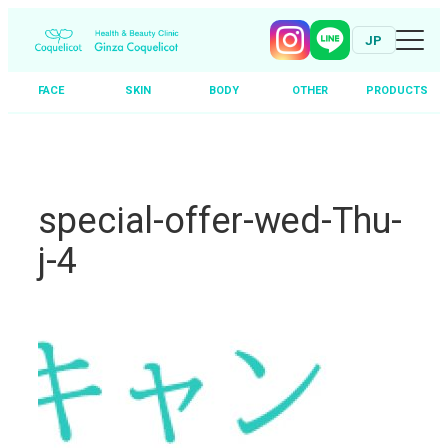
JP
FACE
SKIN
BODY
OTHER
PRODUCTS
Skip
to
content
special-offer-wed-Thu-
j-4