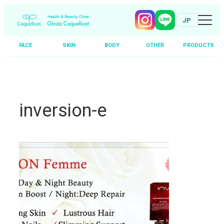
JP
FACE
SKIN
BODY
OTHER
PRODUCTS
Skip
to
content
inversion-e