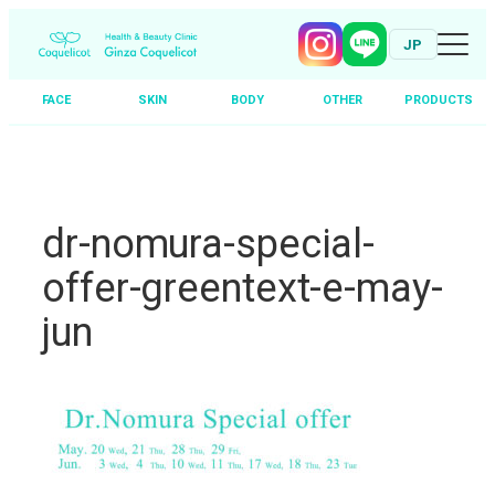
JP
FACE
SKIN
BODY
OTHER
PRODUCTS
Skip
to
content
dr-nomura-special-
offer-greentext-e-may-
jun