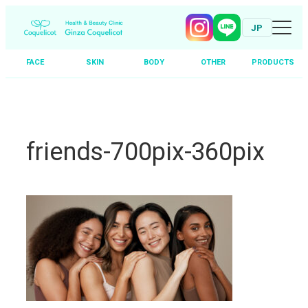
JP
FACE
SKIN
BODY
OTHER
PRODUCTS
Skip
to
content
friends-700pix-360pix