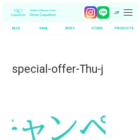
JP
FACE
SKIN
BODY
OTHER
PRODUCTS
Skip
to
content
special-offer-Thu-j