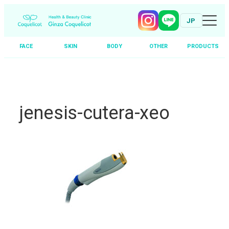
JP
FACE
SKIN
BODY
OTHER
PRODUCTS
Skip
to
content
jenesis-cutera-xeo