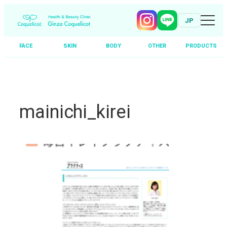
JP
FACE
SKIN
BODY
OTHER
PRODUCTS
Skip
to
content
mainichi_kirei