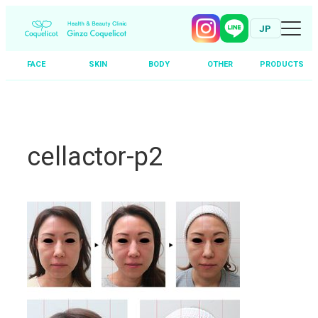
JP
FACE
SKIN
BODY
OTHER
PRODUCTS
Skip
to
content
cellactor-p2